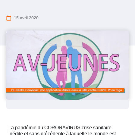
calendar_today
15 avril 2020
La pandémie du CORONAVIRUS crise sanitaire
inédite et sans précédente à laquelle le monde est