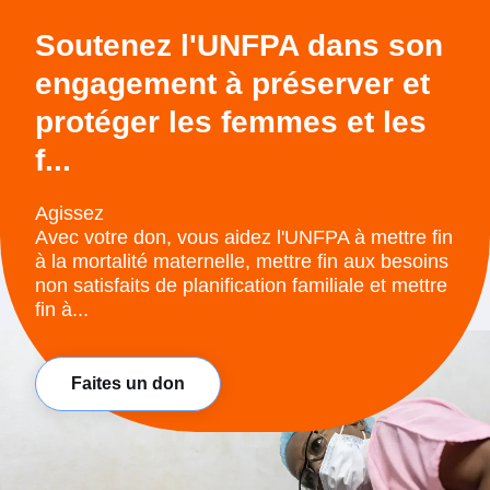
Soutenez l'UNFPA dans son
engagement à préserver et
protéger les femmes et les
f...
Agissez
Avec votre don, vous aidez l'UNFPA à mettre fin
à la mortalité maternelle, mettre fin aux besoins
non satisfaits de planification familiale et mettre
fin à...
Faites un don